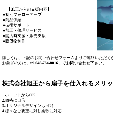
【旭王からの支援内容】
●初期フォローアップ
●商品供給
●技術サポート
●加工・修理サービス
●開店時支援・販売支援
●販促物制作
詳しくは、下記のお問い合わせフォームよりご連絡いただく
お急ぎの方は、
tel.048-764-8016
までお問い合わせ下さい。
株式会社旭王から扇子を仕入れるメリ
1.小ロットからOK
2.価格に自信
3.オリジナルデザインも可能
4.様々なご要望に対し柔軟に対応