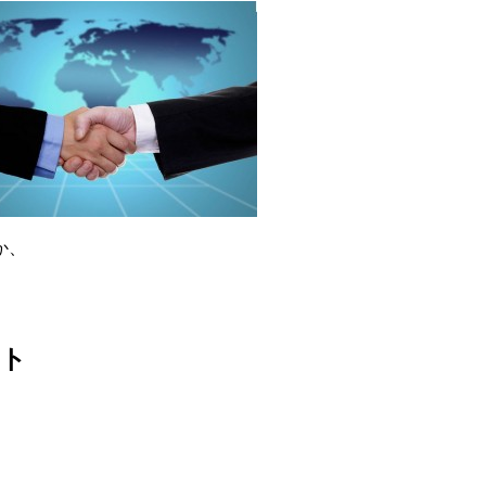
か、
ット