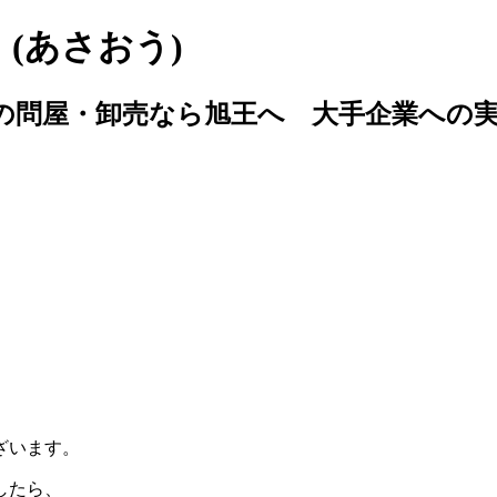
(あさおう)
子の問屋・卸売なら旭王へ 大手企業への
ざいます。
したら、