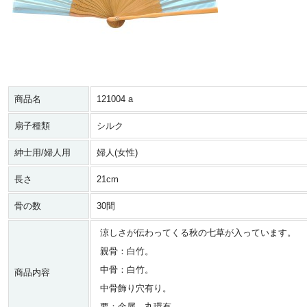
商品名
121004 a
扇子種類
シルク
紳士用/婦人用
婦人(女性)
長さ
21cm
骨の数
30間
涼しさが伝わってくる秋の七草が入っています。
親骨：白竹。
中骨：白竹。
商品内容
中骨飾り穴有り。
要：金属 丸環有。