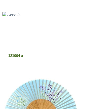
扇子の問屋・卸売なら【旭王】(あさおう)
121004 a