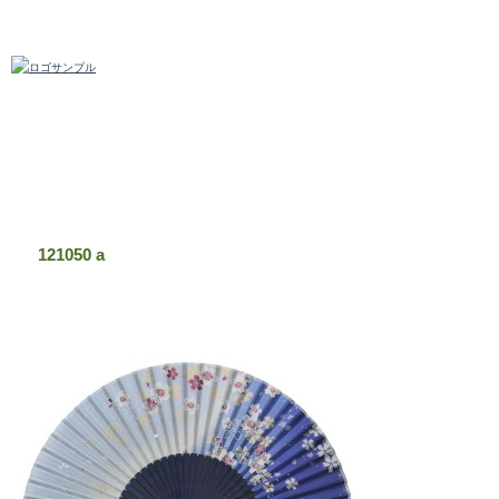
扇子の問屋・卸売なら【旭王】(あさおう)
121050 a