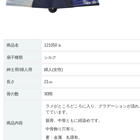
商品名
121050 a
扇子種類
シルク
紳士用/婦人用
婦人(女性)
長さ
21㎝
骨の数
30間
ラメがところどころに入り、グラデーションが流れ
てています。
親骨、中骨ともに紺染めです。
商品内容
中骨飾り穴有り。
要：金属 丸環有。