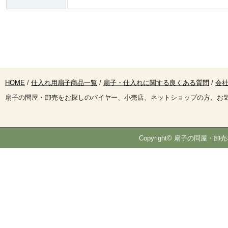
HOME
/
仕入れ用扇子商品一覧
/
扇子・仕入れに関する良くある質問
/
会社
扇子の問屋・卸売をお探しのバイヤー、小売店、ネットショップの方、お
Copyright© 扇子の問屋・卸売な