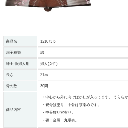
商品名
121073 b
扇子種類
綿
紳士用/婦人用
婦人(女性)
長さ
21㎝
骨の数
30間
・中心から外に向けぼかしが入ってます。 うらら
・親骨は塗り、中骨は茶染めです。
商品内容
・中骨飾り穴有り。
・要：金属 丸環有。