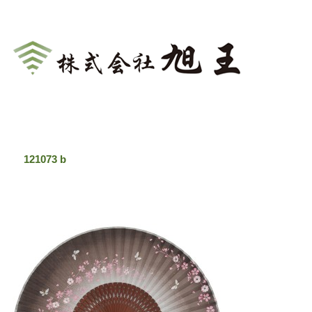
扇子の問屋・卸売なら【旭王】(あさおう)
121073 b