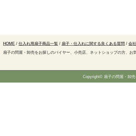
HOME
/
仕入れ用扇子商品一覧
/
扇子・仕入れに関する良くある質問
/
会社
扇子の問屋・卸売をお探しのバイヤー、小売店、ネットショップの方、お
Copyright© 扇子の問屋・卸売な