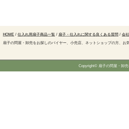
HOME
/
仕入れ用扇子商品一覧
/
扇子・仕入れに関する良くある質問
/
会社
扇子の問屋・卸売をお探しのバイヤー、小売店、ネットショップの方、お
Copyright© 扇子の問屋・卸売な