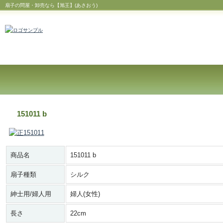
扇子の問屋・卸売なら【旭王】(あさおう)
151011 b
商品名
151011 b
扇子種類
シルク
紳士用/婦人用
婦人(女性)
長さ
22cm