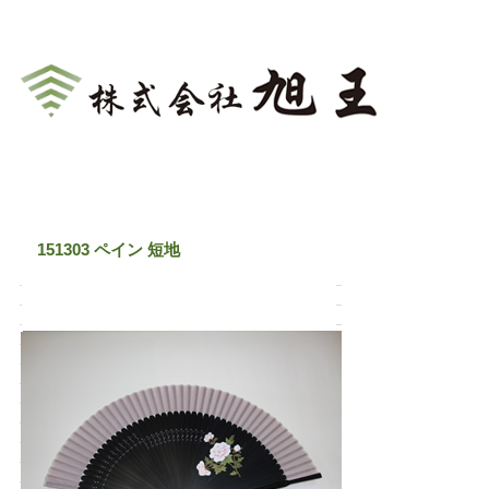
扇子の問屋・卸売なら【旭王】(あさおう)
151303 ペイン 短地