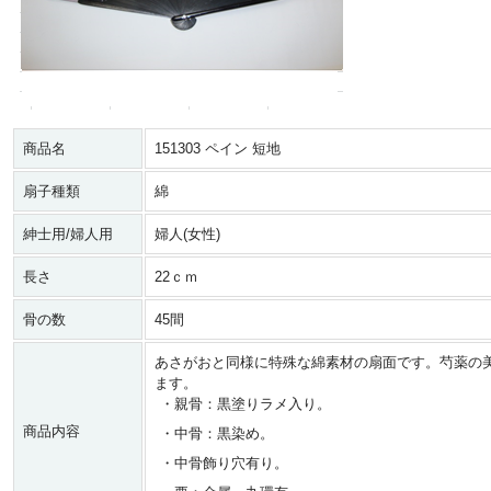
商品名
151303 ペイン 短地
扇子種類
綿
紳士用/婦人用
婦人(女性)
長さ
22ｃｍ
骨の数
45間
あさがおと同様に特殊な綿素材の扇面です。芍薬の
ます。
・親骨：黒塗りラメ入り。
商品内容
・中骨：黒染め。
・中骨飾り穴有り。