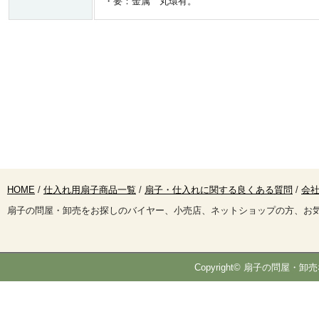
・要：金属 丸環有。
HOME
/
仕入れ用扇子商品一覧
/
扇子・仕入れに関する良くある質問
/
会社
扇子の問屋・卸売をお探しのバイヤー、小売店、ネットショップの方、お
Copyright© 扇子の問屋・卸売な