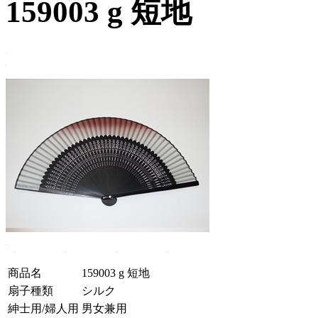
159003 g 短地
商品名
159003 g 短地
扇子種類
シルク
紳士用/婦人用
男女兼用