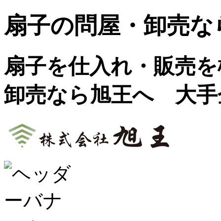
扇子の問屋・卸売な
扇子を仕入れ・販売を検
卸売なら旭王へ 大手