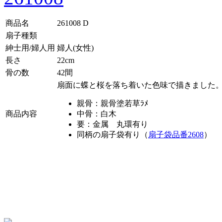
商品名
261008 D
扇子種類
紳士用/婦人用
婦人(女性)
長さ
22cm
骨の数
42間
扇面に蝶と桜を落ち着いた色味で描きました
親骨：親骨塗若草ﾗﾒ
商品内容
中骨：白木
要：金属 丸環有り
同柄の扇子袋有り（
扇子袋品番2608
）